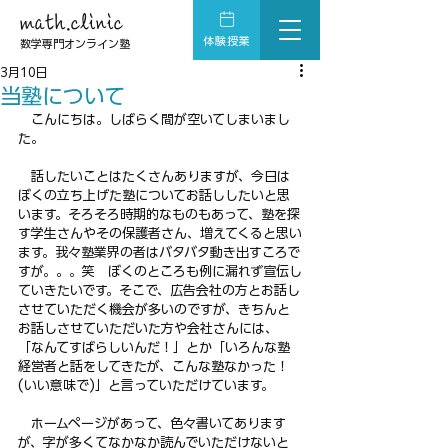
math.clinic
体験授業
数学専門オンライン塾
3月10日
当塾について
　こんにちは。しばらく間が空いてしまいまし
た。
　話したいことはたくさんありますが、今日は
ぼくの立ち上げた塾についてお話ししたいと思
います。そろそろ時期的なものもあって、塾を探
す学生さんやその保護者さん、増えてくると思い
ます。我々塾業界の者はバタバタ動き出すころで
すが。。。笑　ぼくのところも例に漏れず宣伝し
ていきたいです。そこで、広告会社の方とお話し
させていただく機会が多いのですが、きちんと
お話しさせていただいた方や会社さんには、
「なんてすばらしいんだ！」とか「いろんな塾
経営者と話をしてきたが、こんな塾なかった！
(いい意味で)」と言っていただけています。
　ホームページがあって、色々書いてあります
が、字が多くてなかなか読んでいただけないと