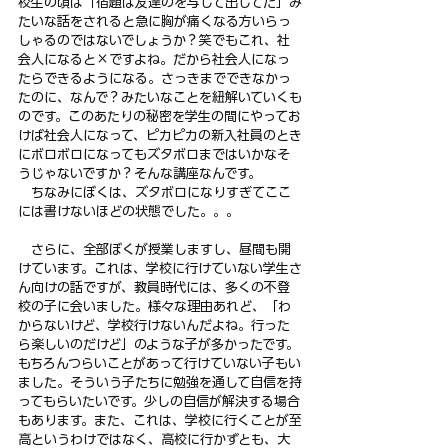
校生の頃は「宿題は友達のを写して出してた」み
たいな話をされると急に胸が痛くなる方いらっ
しゃるのではないでしょうか？笑でもこれ、社
会人になると×ですよね。だから社会人になっ
たらできるようになる。さっきまでできなかっ
たのに、なんで？みたいなことを紐解いていくも
のです。このあたりの秘密を学生の間にやってお
けば社会人になって、ピカピカの新入社員のとき
にボロボロになってもズタボロまではいかなそ
うじゃないですか？そんな講座なんです。
　ちなみにぼくは、ズタボロになりすぎてここ
には書けないほどの状態でした。。。
　さらに、全部ぼくが授業しますし、昼間も開
けています。これは、学校に行けていない学生さ
ん向けの話ですが、教員時代には、多くの不登
校の子に会いました。様々な理由あれど、「わ
からないけど、学校行けないんだよね。行った
ら楽しいのだけど」のような子が多かったです。
もちろんつらいことがあって行けていない子もい
ました。そういう子たちに勉強を通して自信を持
ってもらいたいです。少しの自信が解決する場合
もあります。また、これは、学校に行くことが至
高というわけではなく、高校に行かずとも、大