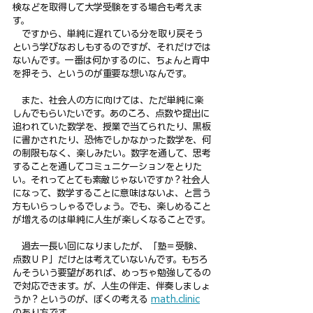
検などを取得して大学受験をする場合も考えま
す。
　ですから、単純に遅れている分を取り戻そう
という学びなおしもするのですが、それだけでは
ないんです。一番は何かするのに、ちょんと背中
を押そう、というのが重要な想いなんです。
　また、社会人の方に向けては、ただ単純に楽
しんでもらいたいです。あのころ、点数や提出に
追われていた数学を、授業で当てられたり、黒板
に書かされたり、恐怖でしかなかった数学を、何
の制限もなく、楽しみたい。数字を通して、思考
することを通してコミュニケーションをとりた
い。それってとても素敵じゃないですか？社会人
になって、数学することに意味はないよ、と言う
方もいらっしゃるでしょう。でも、楽しめること
が増えるのは単純に人生が楽しくなることです。
　過去一長い回になりましたが、「塾＝受験、
点数ＵＰ」だけとは考えていないんです。もちろ
んそういう要望があれば、めっちゃ勉強してるの
で対応できます。が、人生の伴走、伴奏しましょ
うか？というのが、ぼくの考える 
math.clinic
のあり方です。