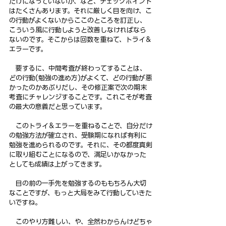
だけになっていないか、など、チェックポイント
はたくさんあります。それに厳しく目を向け、こ
の行動がよくないからここのところを訂正し、
こういう風に行動しようと改善しなければなら
ないのです。そこからは回数を重ねて、トライ＆
エラーです。
　要するに、中間考査が終わってすることは、
どの行動(勉強の進め方)がよくて、どの行動が悪
かったのかあぶりだし、その修正案で次の期末
考査にチャレンジすることです。これこそが考査
の最大の意義だと思っています。
　このトライ＆エラーを重ねることで、自分だけ
の勉強方法が確立され、受験期になれば有利に
勉強を進められるのです。それに、その都度真剣
に取り組むことになるので、満足いかなかった
としても成績は上がってきます。
　目の前の一手先を勉強するのももちろん大切
なことですが、もっと大局をみて行動していきた
いですね。
　このやり方難しい、や、全然わからんけどちゃ