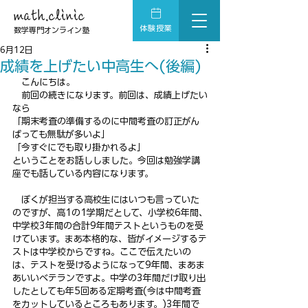
math.clinic
体験授業
数学専門オンライン塾
6月12日
成績を上げたい中高生へ(後編)
　こんにちは。
　前回の続きになります。前回は、成績上げたい
なら
「期末考査の準備するのに中間考査の訂正がん
ばっても無駄が多いよ」
「今すぐにでも取り掛かれるよ」
ということをお話ししました。今回は勉強学講
座でも話している内容になります。
　ぼくが担当する高校生にはいつも言っていた
のですが、高1の1学期だとして、小学校6年間、
中学校3年間の合計9年間テストというものを受
けています。まあ本格的な、皆がイメージするテ
ストは中学校からですね。ここで伝えたいの
は、テストを受けるようになって9年間、まあま
あいいベテランですよ。中学の3年間だけ取り出
したとしても年5回ある定期考査(今は中間考査
をカットしているところもあります。)3年間で