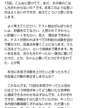
15回。こんなに受けてて、まだ、その身のこな
し方がわからないの？です。本来このような言い
方はよくないのですが、あえてこういう言い方を
します。
　よく考えてください。テスト前はがんばりなさ
いよ、計画を立てなさい、と言われてそれらし
い計画シートをもらい、記入・提出まで求めら
れ、テストが終わればすべての科目の点数を自分
で書かされ、反省点を書くことになります。さら
に次はどうしたい、という抱負まで書きます。あ
ーあるある、おれもそれやったわー適当に書いて
たけど、とか、ちゃんと書いてたけどすぐ忘れて
た、とか笑
　本当に本気で点数を上げたいと思ったらそこ
の反省と行動の修正をしませんか？
　これなんです。15回も本気でやってたら自分
にはどういう特性があってどう動いたら効率的
に達成できるかわかるはずなんです。人それぞれ
ですが、時間は十分に足りていたのか、やってい
る内容の難易度にずれはないのか、ただ通った