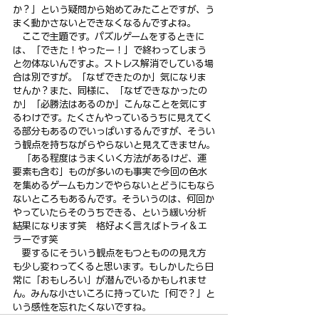
か？」という疑問から始めてみたことですが、う
まく動かさないとできなくなるんですよね。
　ここで主題です。パズルゲームをするときに
は、「できた！やったー！」で終わってしまう
と勿体ないんですよ。ストレス解消でしている場
合は別ですが。「なぜできたのか」気になりま
せんか？また、同様に、「なぜできなかったの
か」「必勝法はあるのか」こんなことを気にす
るわけです。たくさんやっているうちに見えてく
る部分もあるのでいっぱいするんですが、そうい
う観点を持ちながらやらないと見えてきません。
　「ある程度はうまくいく方法があるけど、運
要素も含む」ものが多いのも事実で今回の色水
を集めるゲームもカンでやらないとどうにもなら
ないところもあるんです。そういうのは、何回か
やっていたらそのうちできる、という緩い分析
結果になります笑　格好よく言えばトライ＆エ
ラーです笑
　要するにそういう観点をもつとものの見え方
も少し変わってくると思います。もしかしたら日
常に「おもしろい」が潜んでいるかもしれませ
ん。みんな小さいころに持っていた「何で？」と
いう感性を忘れたくないですね。