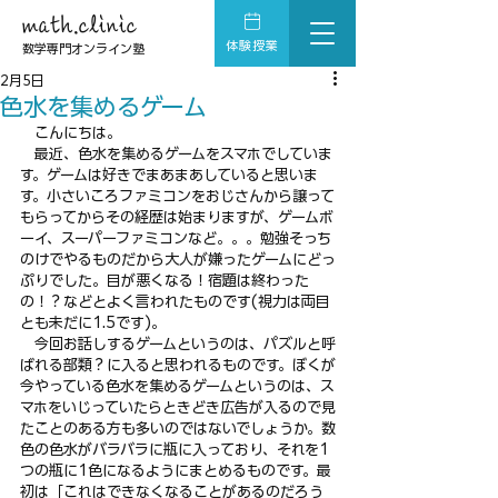
math.clinic
体験授業
数学専門オンライン塾
2月5日
色水を集めるゲーム
　こんにちは。
　最近、色水を集めるゲームをスマホでしていま
す。ゲームは好きでまあまあしていると思いま
す。小さいころファミコンをおじさんから譲って
もらってからその経歴は始まりますが、ゲームボ
ーイ、スーパーファミコンなど。。。勉強そっち
のけでやるものだから大人が嫌ったゲームにどっ
ぷりでした。目が悪くなる！宿題は終わった
の！？などとよく言われたものです(視力は両目
とも未だに1.5です)。
　今回お話しするゲームというのは、パズルと呼
ばれる部類？に入ると思われるものです。ぼくが
今やっている色水を集めるゲームというのは、ス
マホをいじっていたらときどき広告が入るので見
たことのある方も多いのではないでしょうか。数
色の色水がバラバラに瓶に入っており、それを1
つの瓶に1色になるようにまとめるものです。最
初は「これはできなくなることがあるのだろう