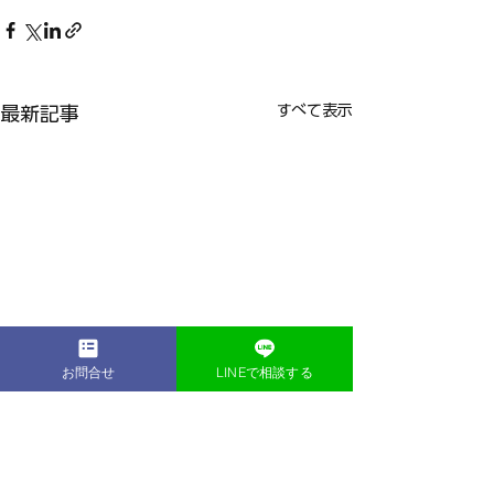
すべて表示
最新記事
お問合せ
LINEで相談する
お祭りの話や近頃の話。
無料体験2回キ