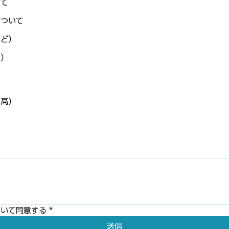
いて
について
など）
人）
・高）
ついて同意する
*
送信