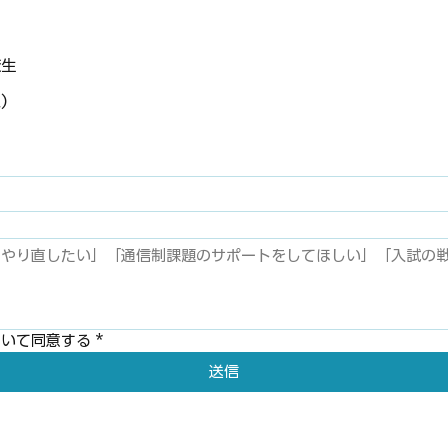
校生
人）
ついて同意する
*
送信